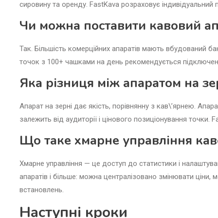
сировину та оренду. FastKava розраховує індивідуальний 
Чи можна поставити кавовий а
Так. Більшість комерційних апаратів мають вбудований бак
точок з 100+ чашками на день рекомендується підключен
Яка різниця між апаратом на зер
Апарат на зерні дає якість, порівнянну з кав\’ярнею. Апар
залежить від аудиторії і цінового позиціонування точки. F
Що таке хмарне управління кав
Хмарне управління — це доступ до статистики і налаштува
апаратів і більше: можна централізовано змінювати ціни, м
встановлень.
Наступні кроки