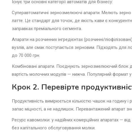
Існує три основні категорії автоматів для бізнесу:
Суперавтоматичні зернозмелюючі апарати. Мелють зерно 
латте. Це стандарт для точок, де якість кави є конкурентн
заправках преміального сегмента.
Апарати на розчинних інгредієнтах (розчинні/ліофілізован
вузлів, але смак поступається зерновим. Підходять для ло
до 70 000 грн.
Комбіновані апарати. Поєднують зернозмелюючий блок для 
вартість молочних модулів — нижча. Популярний формат у 
Крок 2. Перевірте продуктивніст
Продуктивність вимірюється кількістю чашок на годину і 
запас міцності, а не надлишок. Перевантажений апарат з
Ресурс кавомолки: у надійних комерційних апаратах — від 
без капітального обслуговування молки.