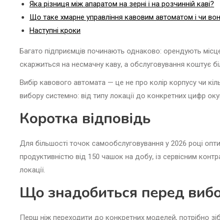
Яка різниця між апаратом на зерні і на розчинній каві?
Що таке хмарне управління кавовим автоматом і чи вон
Наступні кроки
Багато підприємців починають однаково: орендують місце,
скаржиться на несмачну каву, а обслуговування коштує бі
Вибір кавового автомата — це не про колір корпусу чи кіл
вибору системно: від типу локації до конкретних цифр оку
Коротка відповідь
Для більшості точок самообслуговування у 2026 році опт
продуктивністю від 150 чашок на добу, із сервісним конт
локації.
Що знадобиться перед виб
Перш ніж переходити до конкретних моделей, потрібно зіб