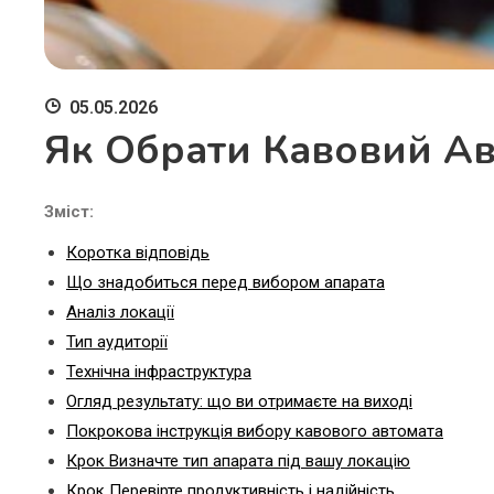
05.05.2026
Як Обрати Кавовий Ав
Зміст:
Коротка відповідь
Що знадобиться перед вибором апарата
Аналіз локації
Тип аудиторії
Технічна інфраструктура
Огляд результату: що ви отримаєте на виході
Покрокова інструкція вибору кавового автомата
Крок Визначте тип апарата під вашу локацію
Крок Перевірте продуктивність і надійність