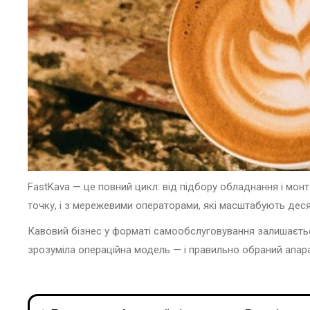
FastKava — це повний цикл: від підбору обладнання і мон
точку, і з мережевими операторами, які масштабують деся
Кавовий бізнес у форматі самообслуговування залишається 
зрозуміла операційна модель — і правильно обраний апар
Навигация