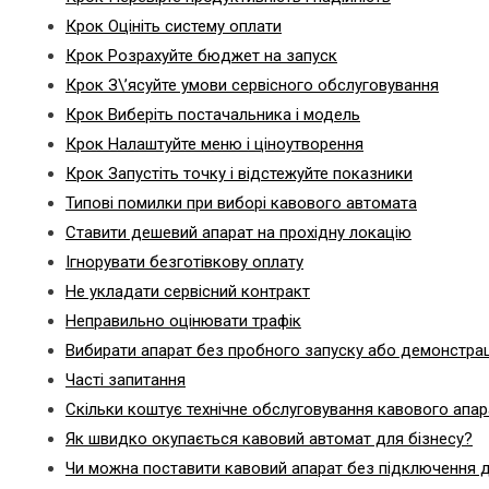
Крок Оцініть систему оплати
Крок Розрахуйте бюджет на запуск
Крок З\’ясуйте умови сервісного обслуговування
Крок Виберіть постачальника і модель
Крок Налаштуйте меню і ціноутворення
Крок Запустіть точку і відстежуйте показники
Типові помилки при виборі кавового автомата
Ставити дешевий апарат на прохідну локацію
Ігнорувати безготівкову оплату
Не укладати сервісний контракт
Неправильно оцінювати трафік
Вибирати апарат без пробного запуску або демонстрац
Часті запитання
Скільки коштує технічне обслуговування кавового апар
Як швидко окупається кавовий автомат для бізнесу?
Чи можна поставити кавовий апарат без підключення 