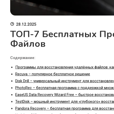
28.12.2025
ТОП-7 Бесплатных Пр
Файлов
Содержание:
Программы для восстановления удалённых файлов: ка
Recuva – популярное бесплатное решение
Disk Drill – универсальный инструмент для восстановл
PhotoRec – бесплатная программа с поддержкой мно
EaseUS Data Recovery Wizard Free – быстрое восстано
TestDisk – мощный инструмент для «глубокого» восст
Pandora Recovery – бесплатная программа для восста