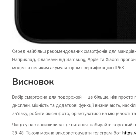
Серед найбільш рекомендованих смартфонів для мандрівник
Наприклад, флагмани від Samsung, Apple та Xiaomi пропону
моделі з великим акумулятором і сертифікацією IP68.
Висновок
Вибір смартфона для подорожей — це більше, ніж просто п
дисплей, міцність та додаткові функції визначають, нас
зв’язку, робити якісні фото, орієнтуватися на місцевост
Якщо у вас залишилися ще питання, набирайте короткий но
38-48. Також можна використовувати телеграм-бот
https: