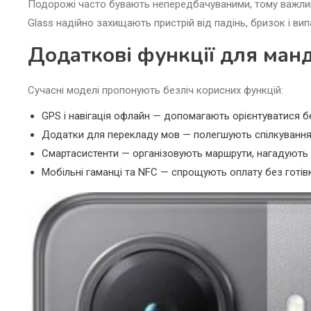
Подорожі часто бувають непередбачуваними, тому важливо
Glass надійно захищають пристрій від падінь, бризок і в
Додаткові функції для ман
Сучасні моделі пропонують безліч корисних функцій:
GPS і навігація офлайн — допомагають орієнтуватися бе
Додатки для перекладу мов — полегшують спілкування в
Смартасистенти — організовують маршрути, нагадують 
Мобільні гаманці та NFC — спрощують оплату без готів