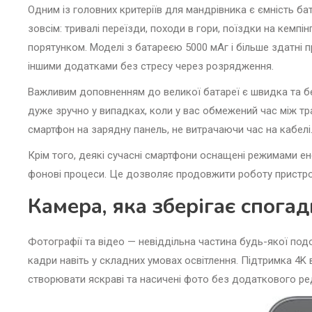
Одним із головних критеріїв для мандрівника є ємність б
зовсім: тривалі переїзди, походи в гори, поїздки на кемпі
порятунком. Моделі з батареєю 5000 мАг і більше здатні
іншими додатками без стресу через розрядження.
Важливим доповненням до великої батареї є швидка та бе
дуже зручно у випадках, коли у вас обмежений час між т
смартфон на зарядну панель, не витрачаючи час на кабелі
Крім того, деякі сучасні смартфони оснащені режимами 
фонові процеси. Це дозволяє продовжити роботу пристро
Камера, яка зберігає спогад
Фотографії та відео — невіддільна частина будь-якої по
кадри навіть у складних умовах освітлення. Підтримка 4K 
створювати яскраві та насичені фото без додаткового ре