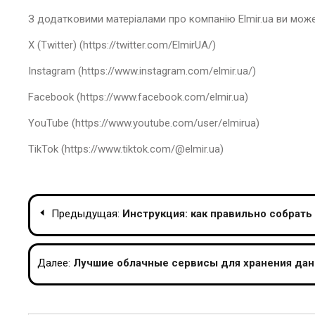
З додатковими матеріалами про компанію Elmir.ua ви може
X (Twitter) (https://twitter.com/ElmirUA/)
Instagram (https://www.instagram.com/elmir.ua/)
Facebook (https://www.facebook.com/elmir.ua)
YouTube (https://www.youtube.com/user/elmirua)
TikTok (https://www.tiktok.com/@elmir.ua)
Навигация
Предыдущая:
Инструкция: как правильно собрать
по
записям
Далее:
Лучшие облачные сервисы для хранения дан