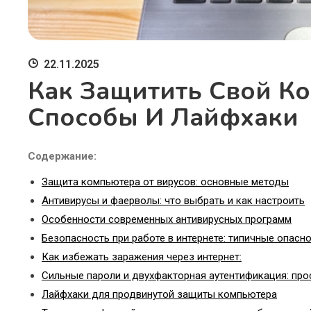
22.11.2025
Как Защитить Свой К
Способы И Лайфхаки
Содержание:
Защита компьютера от вирусов: основные методы
Антивирусы и фаерволы: что выбрать и как настроить
Особенности современных антивирусных программ
Безопасность при работе в интернете: типичные опасн
Как избежать заражения через интернет:
Сильные пароли и двухфакторная аутентификация: про
Лайфхаки для продвинутой защиты компьютера