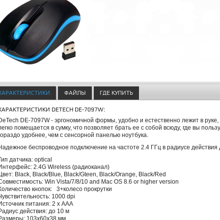
ХАРАКТЕРИСТИКИ
ФАЙЛЫ
ГДЕ КУПИТЬ
ХАРАКТЕРИСТИКИ DETECH DE-7097W:
DeTech DE-7097W - эргономичной формы, удобно и естественно лежит в руке,
легко помещается в сумку, что позволяет брать ее с собой всюду, где вы поль
гораздо удобнее, чем с сенсорной панелью ноутбука.
Надежное беспроводное подключение на частоте 2.4 ГГц в радиусе действия 
Тип датчика: optical
Интерфейс: 2.4G Wireless (радиоканал)
Цвет: Black, Black/Blue, Black/Gteen, Black/Orange, Black/Red
Совместимость: Win Vista/7/8/10 and Mac OS 8.6 or higher version
Количество кнопок: 3+колесо прокрутки
Чувствительность: 1000 dpi
Источник питания: 2 х ААА
Радиус действия: до 10 м
Размеры: 103х60х38 мм