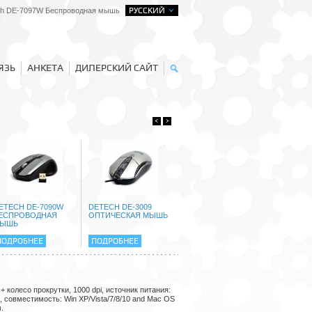
РУССКИЙ
h DE-7097W Беспроводная мышь
ЯЗЬ
АНКЕТА
ДИЛЕРСКИЙ САЙТ
ETECH DE-7090W
DETECH DE-3009
DETECH 4PIN -
ЕСПРОВОДНАЯ
ОПТИЧЕСКАЯ МЫШЬ
2X15PIN, 0.2M КАБЕЛЬ
ЫШЬ
ПИТАНИЯ
ПОДРОБНЕЕ
ПОДРОБНЕЕ
ПОДРОБНЕЕ
 колесо прокрутки, 1000 dpi, источник питания:
, совместимость: Win XP/Vista/7/8/10 and Mac OS
.