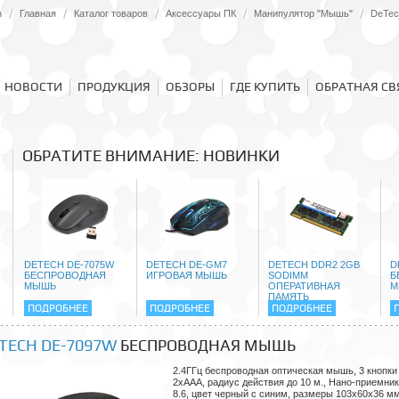
h
Главная
Каталог товаров
Аксессуары ПК
Манипулятор "Мышь"
DeTec
НОВОСТИ
ПРОДУКЦИЯ
ОБЗОРЫ
ГДЕ КУПИТЬ
ОБРАТНАЯ СВ
ОБРАТИТЕ ВНИМАНИЕ: НОВИНКИ
DETECH DE-7075W
DETECH DE-GM7
DETECH DDR2 2GB
D
БЕСПРОВОДНАЯ
ИГРОВАЯ МЫШЬ
SODIMM
Б
МЫШЬ
ОПЕРАТИВНАЯ
М
ПАМЯТЬ
ПОДРОБНЕЕ
ПОДРОБНЕЕ
ПОДРОБНЕЕ
TECH DE-7097W
БЕСПРОВОДНАЯ МЫШЬ
2.4ГГц беспроводная оптическая мышь, 3 кнопки +
2хААА, радиус действия до 10 м., Нано-приемник
8.6, цвет черный с синим, размеры 103х60х36 мм